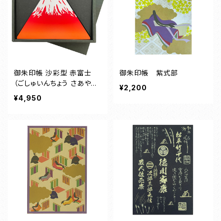
御朱印帳 沙彩型 赤富士
御朱印帳 紫式部
（ごしゅいんちょう さあやが
¥2,200
た あかふじ）
¥4,950