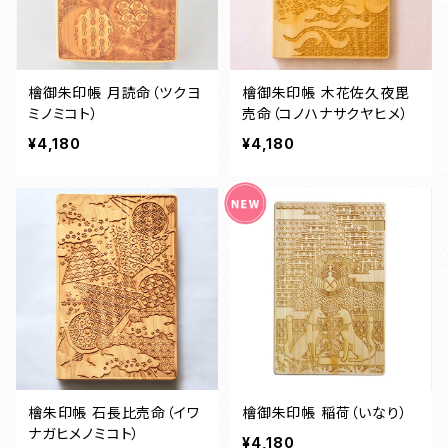
檜御朱印帳 月読命（ツクヨ
檜御朱印帳 木花佐久夜毘
ミノミコト）
売命（コノハナサクヤヒメ）
¥4,180
¥4,180
檜朱印帳 石長比売命（イワ
檜御朱印帳 稲荷（いなり）
ナガヒメノミコト）
¥4,180