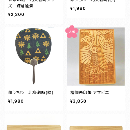
ズ 鎌倉遠景
¥1,980
¥2,200
都うちわ 北条義時(緑)
檜御朱印帳 アマビエ
¥1,980
¥3,850