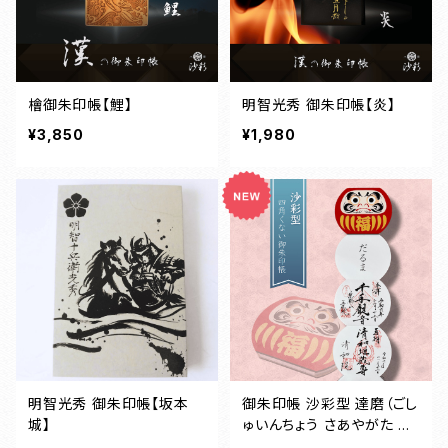
檜御朱印帳【鯉】
明智光秀 御朱印帳【炎】
¥3,850
¥1,980
明智光秀 御朱印帳【坂本
御朱印帳 沙彩型 達磨（ごし
城】
ゅいんちょう さあやがた だ
るま）