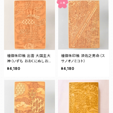
檜御朱印帳 出雲 大国主大
檜御朱印帳 須佐之男命（ス
神（いずも おおくにぬしおお
サノオノミコト）
かみ）
¥4,180
¥4,180