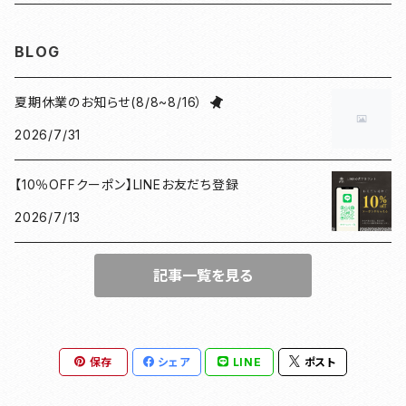
見開き御朱印帳
ねこ
水引
御朱印帳袋
BLOG
小豆朱印帳
檜
ねこマーカー日和
コースター
夏期休業のお知らせ(8/8~8/16）
2026/7/31
北条義時
プレート
【10％OFFクーポン】LINEお友だち登録
徳川家康
和紙香
2026/7/13
漢の御朱印帳
和綴じノート
記事一覧を見る
母の日ギフト
団扇
豊臣秀長
がまぐち
保存
シェア
LINE
ポスト