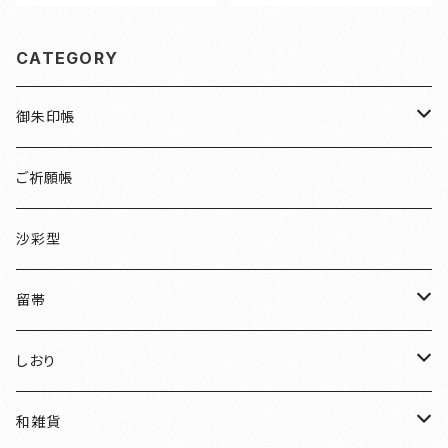
CATEGORY
御朱印帳
檜
ご祈願帳
伏見稲荷
沙彩型
友禅
留帯
明智光秀
ちりめん
しおり
和装
水引
ちりめん
和雑貨