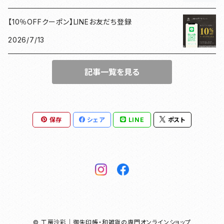
【10％OFFクーポン】LINEお友だち登録
徳川家康
和紙香
2026/7/13
漢の御朱印帳
和綴じノート
記事一覧を見る
母の日ギフト
団扇
豊臣秀長
がまぐち
保存
シェア
LINE
ポスト
ドラマ館・歴史
和紙ファイル
徳川家康
和紙華
豊臣秀長
© 工房沙彩｜御朱印帳・和雑貨の専門オンラインショップ