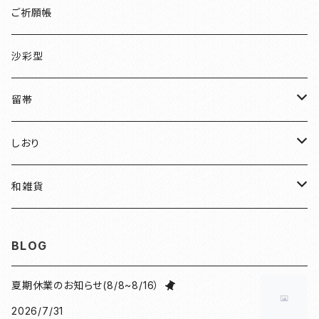
檜
ご祈願帳
伏見稲荷
沙彩型
友禅
留帯
明智光秀
ちりめん
しおり
和装
水引
ちりめん
和雑貨
見開き御朱印帳
ねこ
水引
御朱印帳袋
BLOG
小豆朱印帳
檜
ねこマーカー日和
コースター
夏期休業のお知らせ(8/8~8/16）
2026/7/31
北条義時
プレート