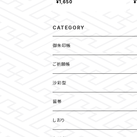
¥1,650
¥
CATEGORY
御朱印帳
檜
ご祈願帳
伏見稲荷
沙彩型
友禅
留帯
明智光秀
ちりめん
しおり