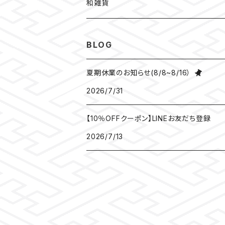
和装
水引
ちりめん
和雑貨
見開き御朱印帳
ねこ
水引
御朱印帳袋
BLOG
小豆朱印帳
檜
ねこマーカー日和
コースター
夏期休業のお知らせ(8/8~8/16）
2026/7/31
北条義時
プレート
【10％OFFクーポン】LINEお友だち登録
徳川家康
和紙香
2026/7/13
漢の御朱印帳
和綴じノート
母の日ギフト
団扇
豊臣秀長
がまぐち