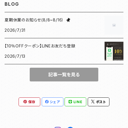
BLOG
小豆朱印帳
檜
ねこマーカー日和
コースター
夏期休業のお知らせ(8/8~8/16）
2026/7/31
北条義時
プレート
【10％OFFクーポン】LINEお友だち登録
徳川家康
和紙香
2026/7/13
漢の御朱印帳
和綴じノート
記事一覧を見る
母の日ギフト
団扇
豊臣秀長
がまぐち
保存
シェア
LINE
ポスト
ドラマ館・歴史
和紙ファイル