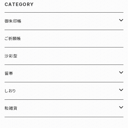
CATEGORY
御朱印帳
檜
ご祈願帳
伏見稲荷
沙彩型
友禅
留帯
明智光秀
ちりめん
しおり
和装
水引
ちりめん
和雑貨
見開き御朱印帳
ねこ
水引
御朱印帳袋