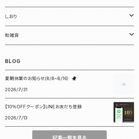
明智光秀
ちりめん
しおり
和装
水引
ちりめん
和雑貨
見開き御朱印帳
ねこ
水引
御朱印帳袋
BLOG
小豆朱印帳
檜
ねこマーカー日和
コースター
夏期休業のお知らせ(8/8~8/16）
2026/7/31
北条義時
プレート
【10％OFFクーポン】LINEお友だち登録
徳川家康
和紙香
2026/7/13
漢の御朱印帳
和綴じノート
記事一覧を見る