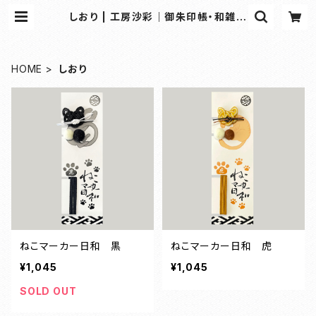
しおり | 工房沙彩｜御朱印帳・和雑貨
の専門オンラインショップ
HOME
しおり
ねこマーカー日和 黒
ねこマーカー日和 虎
¥1,045
¥1,045
SOLD OUT