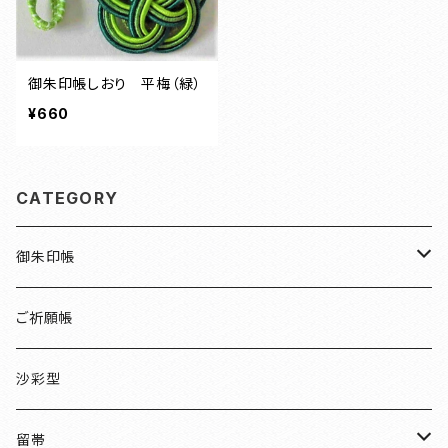
御朱印帳しおり 平梅（緑）
¥660
CATEGORY
御朱印帳
檜
ご祈願帳
伏見稲荷
沙彩型
友禅
留帯