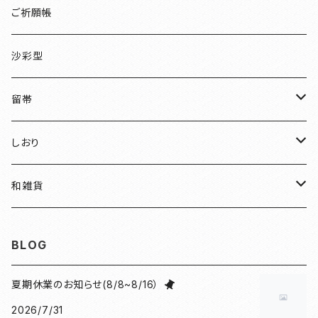
檜
ご祈願帳
伏見稲荷
沙彩型
友禅
留帯
明智光秀
ちりめん
しおり
和装
水引
ちりめん
和雑貨
見開き御朱印帳
ねこ
水引
御朱印帳袋
BLOG
小豆朱印帳
檜
ねこマーカー日和
コースター
夏期休業のお知らせ(8/8~8/16）
2026/7/31
北条義時
プレート