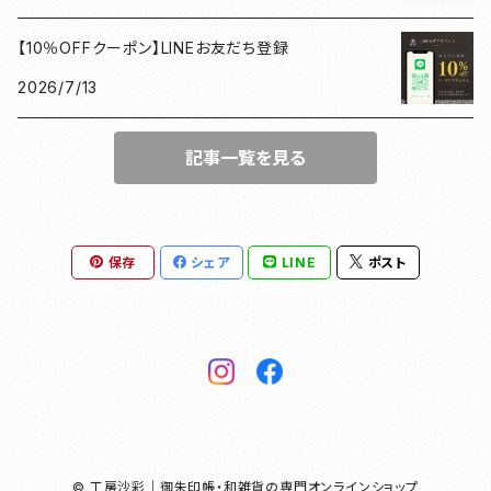
【10％OFFクーポン】LINEお友だち登録
徳川家康
和紙香
2026/7/13
漢の御朱印帳
和綴じノート
記事一覧を見る
母の日ギフト
団扇
豊臣秀長
がまぐち
保存
シェア
LINE
ポスト
ドラマ館・歴史
和紙ファイル
徳川家康
和紙華
豊臣秀長
© 工房沙彩｜御朱印帳・和雑貨の専門オンラインショップ