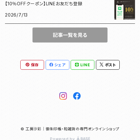
【10％OFFクーポン】LINEお友だち登録
徳川家康
和紙香
2026/7/13
漢の御朱印帳
和綴じノート
記事一覧を見る
母の日ギフト
団扇
豊臣秀長
がまぐち
保存
シェア
LINE
ポスト
ドラマ館・歴史
和紙ファイル
徳川家康
和紙華
豊臣秀長
© 工房沙彩｜御朱印帳・和雑貨の専門オンラインショップ
明智光秀
Powered by