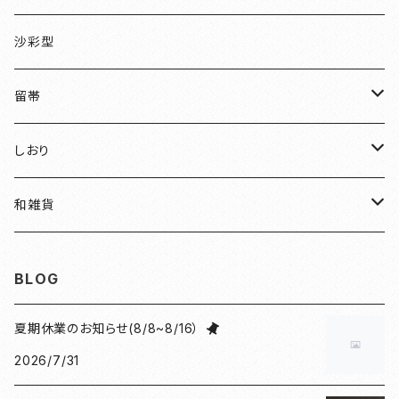
伏見稲荷
沙彩型
友禅
留帯
明智光秀
ちりめん
しおり
和装
水引
ちりめん
和雑貨
見開き御朱印帳
ねこ
水引
御朱印帳袋
BLOG
小豆朱印帳
檜
ねこマーカー日和
コースター
夏期休業のお知らせ(8/8~8/16）
2026/7/31
北条義時
プレート