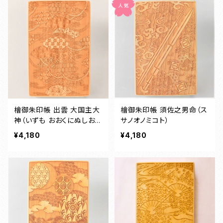
檜御朱印帳 出雲 大国主大
檜御朱印帳 須佐之男命（ス
神（いずも おおくにぬしおお
サノオノミコト）
かみ）
¥4,180
¥4,180