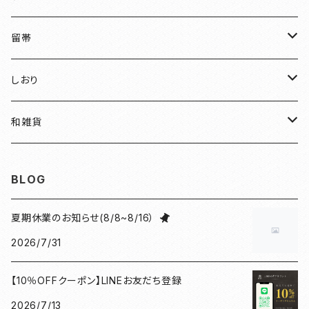
友禅
留帯
明智光秀
ちりめん
しおり
和装
水引
ちりめん
和雑貨
見開き御朱印帳
ねこ
水引
御朱印帳袋
BLOG
小豆朱印帳
檜
ねこマーカー日和
コースター
夏期休業のお知らせ(8/8~8/16）
2026/7/31
北条義時
プレート
【10％OFFクーポン】LINEお友だち登録
徳川家康
和紙香
2026/7/13