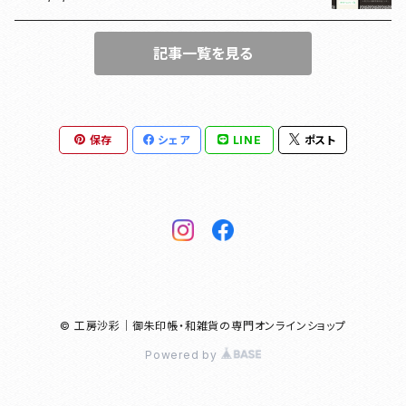
漢の御朱印帳
和綴じノート
記事一覧を見る
母の日ギフト
団扇
豊臣秀長
がまぐち
保存
シェア
LINE
ポスト
ドラマ館・歴史
和紙ファイル
徳川家康
和紙華
豊臣秀長
© 工房沙彩｜御朱印帳・和雑貨の専門オンラインショップ
明智光秀
Powered by
北条義時