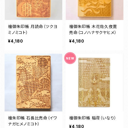
檜御朱印帳 月読命（ツクヨ
檜御朱印帳 木花佐久夜毘
ミノミコト）
売命（コノハナサクヤヒメ）
¥4,180
¥4,180
檜朱印帳 石長比売命（イワ
檜御朱印帳 稲荷（いなり）
ナガヒメノミコト）
¥4,180