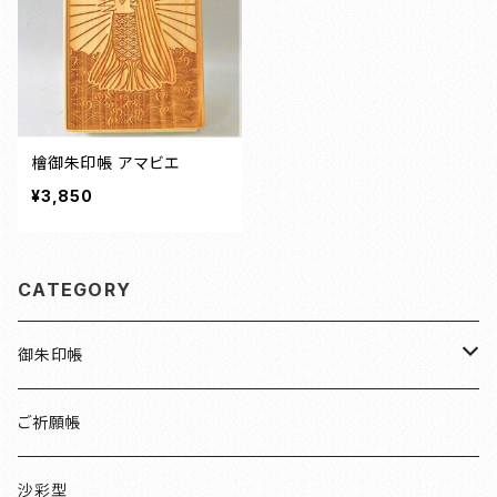
檜御朱印帳 アマビエ
¥3,850
CATEGORY
御朱印帳
檜
ご祈願帳
伏見稲荷
沙彩型