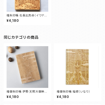
檜朱印帳 石長比売命（イワナガ
ヒメノミコト）
¥4,180
同じカテゴリの商品
檜御朱印帳 伊勢 天照大御神
檜御朱印帳 稲荷（いなり）
（アマテラスオオミカミ）
¥4,180
¥4,180