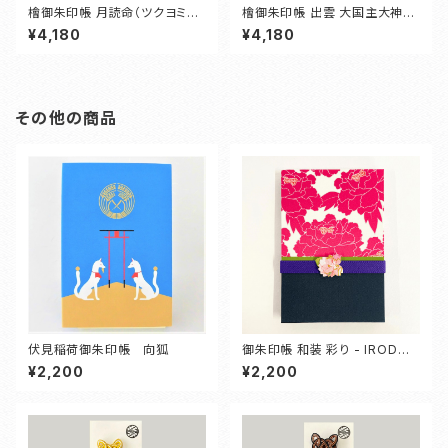
檜御朱印帳 月読命（ツクヨミノ
檜御朱印帳 出雲 大国主大神
ミコト）
（いずも おおくにぬしおおかみ）
¥4,180
¥4,180
その他の商品
伏見稲荷御朱印帳 向狐
御朱印帳 和装 彩り - IRODOR
I - 【牡丹】
¥2,200
¥2,200