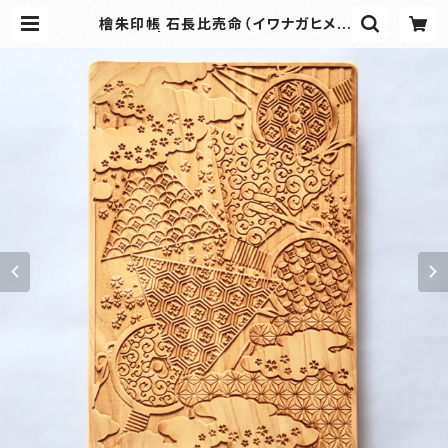
檜朱印帳 石長比売命（イワナガヒメノ
ミコト） | 工房沙彩｜御朱印帳・和雑
貨の専門オンラインショップ