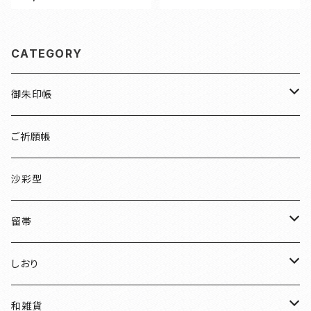
CATEGORY
御朱印帳
檜
ご祈願帳
伏見稲荷
沙彩型
友禅
留帯
明智光秀
ちりめん
しおり
和装
水引
ちりめん
和雑貨