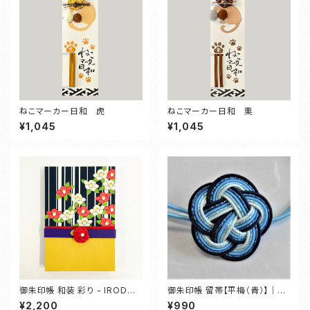
ねこマーカー日和 虎
ねこマーカー日和 栗
¥1,045
¥1,045
御朱印帳 和装 彩り - IRODOR
御朱印帳 留帯【平梅（青）】｜水
I - 【椿】
引 バンド
¥2,200
¥990