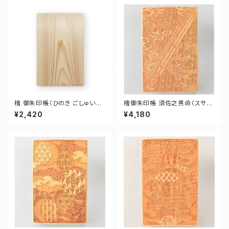
檜 御朱印帳（ひのき ごしゅいん
檜御朱印帳 須佐之男命（スサノ
ちょう）
オノミコト）
¥2,420
¥4,180