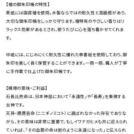
【檜の御朱印帳の特性】
表紙には国産檜を使用。木製ならではの耐久性と高級感があり、
大切な御朱印帳をしっかり守ります。檜特有のやさしい香りはリ
ラックス効果があるとされ、使うたびに心を落ち着かせてくれま
す。
中紙には、にじみにくく耐久性に優れた奉書紙を使用しており、御
朱印を美しく長く保管することができます。一冊一冊、職人が丁寧
に手作業で仕上げた御朱印帳です。
【模様の意味・ご利益】
石長比売命は、日本神話において「永遠性」や「長寿」を象徴する
女神です。
天孫・邇邇芸命（ニニギノミコト）に選ばれなかった存在でありな
がら、その意味は非常に重要で、もしイワナガヒメも共に迎えられ
ていれば、「その血筋の命は岩のように永遠になった」と伝えられ