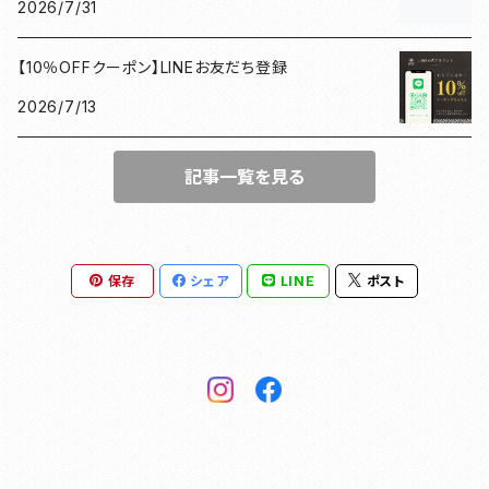
2026/7/31
北条義時
プレート
【10％OFFクーポン】LINEお友だち登録
徳川家康
和紙香
2026/7/13
漢の御朱印帳
和綴じノート
記事一覧を見る
母の日ギフト
団扇
豊臣秀長
がまぐち
保存
シェア
LINE
ポスト
ドラマ館・歴史
和紙ファイル
徳川家康
和紙華
豊臣秀長