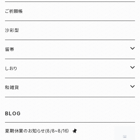
檜
ご祈願帳
伏見稲荷
沙彩型
友禅
留帯
明智光秀
ちりめん
しおり
和装
水引
ちりめん
和雑貨
見開き御朱印帳
ねこ
水引
御朱印帳袋
BLOG
小豆朱印帳
檜
ねこマーカー日和
コースター
夏期休業のお知らせ(8/8~8/16）