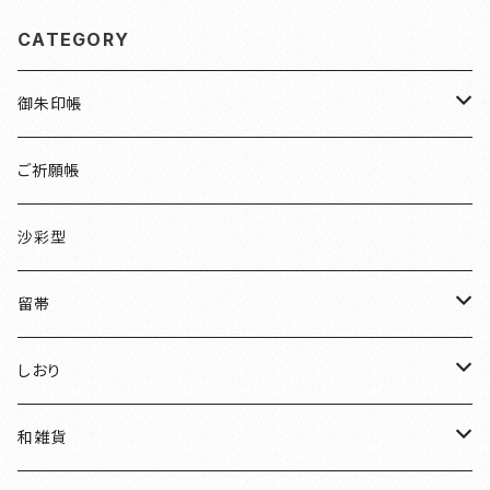
CATEGORY
御朱印帳
檜
ご祈願帳
伏見稲荷
沙彩型
友禅
留帯
明智光秀
ちりめん
しおり
和装
水引
ちりめん
和雑貨