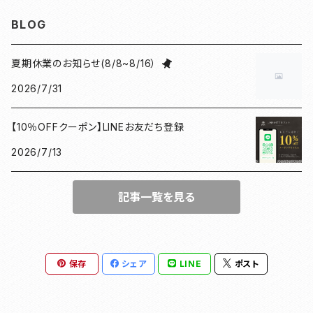
見開き御朱印帳
ねこ
水引
御朱印帳袋
BLOG
小豆朱印帳
檜
ねこマーカー日和
コースター
夏期休業のお知らせ(8/8~8/16）
2026/7/31
北条義時
プレート
【10％OFFクーポン】LINEお友だち登録
徳川家康
和紙香
2026/7/13
漢の御朱印帳
和綴じノート
記事一覧を見る
母の日ギフト
団扇
豊臣秀長
がまぐち
保存
シェア
LINE
ポスト
ドラマ館・歴史
和紙ファイル