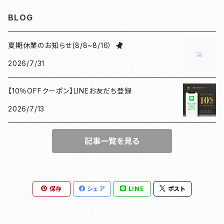
見開き御朱印帳
ねこ
水引
御朱印帳袋
BLOG
小豆朱印帳
檜
ねこマーカー日和
コースター
夏期休業のお知らせ(8/8~8/16）
2026/7/31
北条義時
プレート
【10％OFFクーポン】LINEお友だち登録
徳川家康
和紙香
2026/7/13
漢の御朱印帳
和綴じノート
記事一覧を見る
母の日ギフト
団扇
豊臣秀長
がまぐち
保存
シェア
LINE
ポスト
ドラマ館・歴史
和紙ファイル