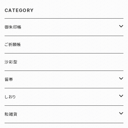
CATEGORY
御朱印帳
檜
ご祈願帳
伏見稲荷
沙彩型
友禅
留帯
明智光秀
ちりめん
しおり
和装
水引
ちりめん
和雑貨