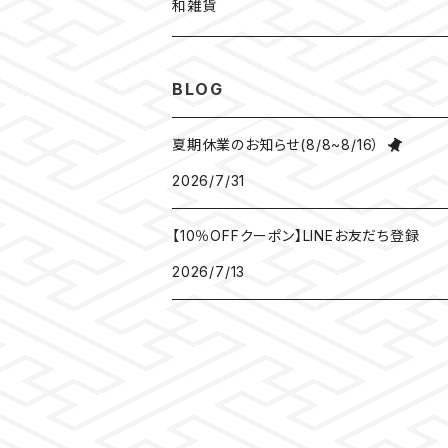
和装
水引
ちりめん
和雑貨
見開き御朱印帳
ねこ
水引
御朱印帳袋
BLOG
小豆朱印帳
檜
ねこマーカー日和
コースター
夏期休業のお知らせ(8/8~8/16）
2026/7/31
北条義時
プレート
【10％OFFクーポン】LINEお友だち登録
徳川家康
和紙香
2026/7/13
漢の御朱印帳
和綴じノート
母の日ギフト
団扇
豊臣秀長
がまぐち