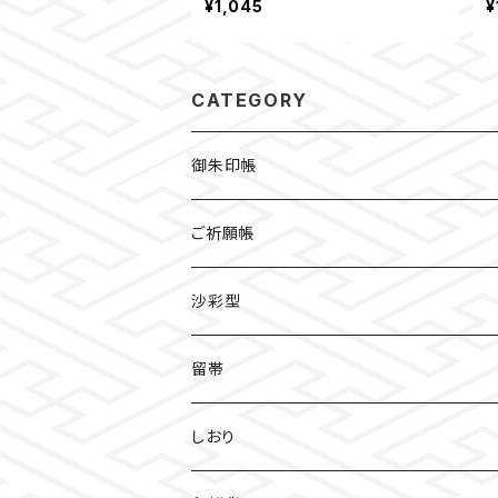
¥1,045
¥
CATEGORY
御朱印帳
檜
ご祈願帳
伏見稲荷
沙彩型
友禅
留帯
明智光秀
ちりめん
しおり