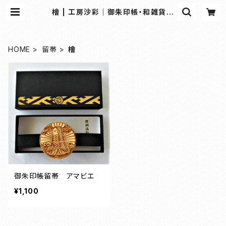
檜 | 工房沙彩｜御朱印帳・和雑貨の
専門オンラインショップ
HOME
留帯
檜
御朱印帳留帯 アマビエ
¥1,100