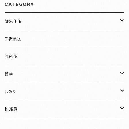
CATEGORY
御朱印帳
檜
ご祈願帳
伏見稲荷
沙彩型
友禅
留帯
明智光秀
ちりめん
しおり
和装
水引
ちりめん
和雑貨
見開き御朱印帳
ねこ
水引
御朱印帳袋