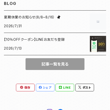
BLOG
小豆朱印帳
檜
ねこマーカー日和
コースター
夏期休業のお知らせ(8/8~8/16）
2026/7/31
北条義時
プレート
【10％OFFクーポン】LINEお友だち登録
徳川家康
和紙香
2026/7/13
漢の御朱印帳
和綴じノート
記事一覧を見る
母の日ギフト
団扇
豊臣秀長
がまぐち
保存
シェア
LINE
ポスト
ドラマ館・歴史
和紙ファイル