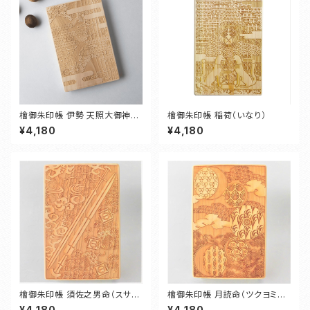
檜御朱印帳 伊勢 天照大御神
檜御朱印帳 稲荷（いなり）
（アマテラスオオミカミ）
¥4,180
¥4,180
檜御朱印帳 須佐之男命（スサノ
檜御朱印帳 月読命（ツクヨミノ
オノミコト）
ミコト）
¥4,180
¥4,180