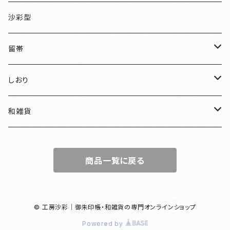
伏見稲荷
沙彩型
友禅
留帯
明智光秀
ちりめん
しおり
和装
水引
ちりめん
和雑貨
見開き御朱印帳
ねこ
水引
御朱印帳袋
商品一覧に戻る
小豆朱印帳
檜
ねこマーカー日和
コースター
北条義時
プレート
© 工房沙彩｜御朱印帳・和雑貨の専門オンラインショップ
Powered by