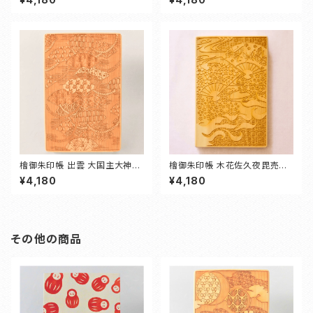
檜御朱印帳 出雲 大国主大神
檜御朱印帳 木花佐久夜毘売命
（いずも おおくにぬしおおかみ）
（コノハナサクヤヒメ）
¥4,180
¥4,180
その他の商品