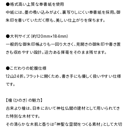
●格式高い上質な奉書紙を使用
中紙には、墨の吸い込みがよく、裏写りしにくい奉書紙を採用。御
朱印を書いていただく際も、美しい仕上がりを保ちます。
●大判サイズ（約120mm×184mm）
一般的な御朱印帳よりも一回り大きく、見開きの御朱印や書き置
きも収めやすい設計。迫力ある揮毫をそのまま残せます。
●こだわりの蛇腹仕様
12山24折。フラットに開くため、書き手にも優しく扱いやすい仕様
です。
【檜（ひのき）の魅力】
古来より檜は、日本において神社仏閣の建材として用いられてき
た特別な木材です。
その清らかな木肌と香りは「神聖な空間をつくる素材」として大切