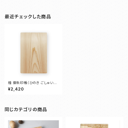
最近チェックした商品
檜 御朱印帳（ひのき ごしゅいん
ちょう）
¥2,420
同じカテゴリの商品