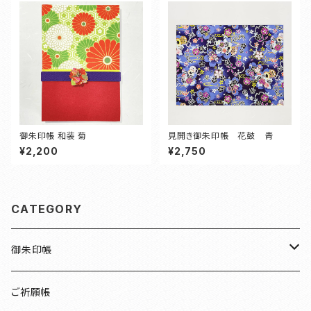
御朱印帳 和装 菊
見開き御朱印帳 花鼓 青
¥2,200
¥2,750
CATEGORY
御朱印帳
檜
ご祈願帳