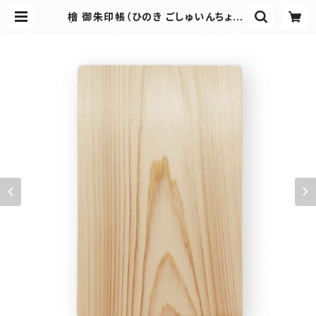
檜 御朱印帳（ひのき ごしゅいんちょう）
| 工房沙彩｜御朱印帳・和雑貨の専門
オンラインショップ