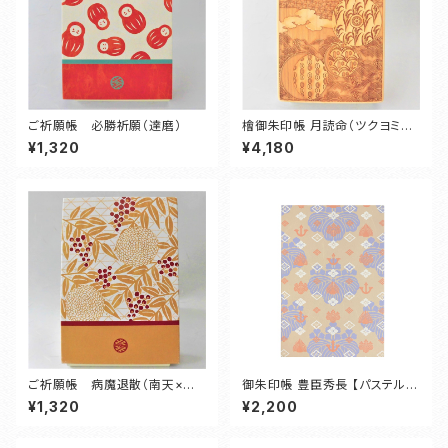
ご祈願帳 必勝祈願（達磨）
檜御朱印帳 月読命（ツクヨミノ
ミコト）
¥1,320
¥4,180
ご祈願帳 病魔退散（南天×菊×
御朱印帳 豊臣秀長 【パステルブ
鱗）
ルー】
¥1,320
¥2,200