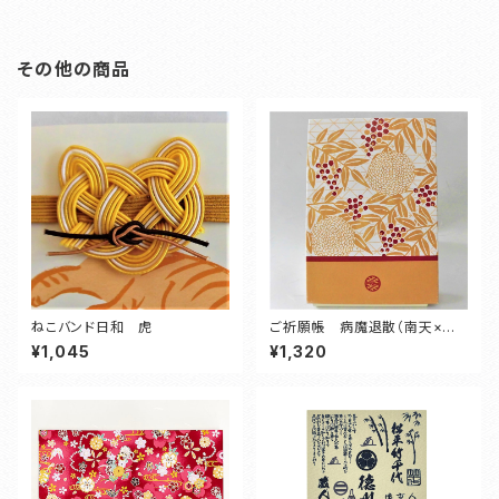
その他の商品
ねこバンド日和 虎
ご祈願帳 病魔退散（南天×菊×
鱗）
¥1,045
¥1,320