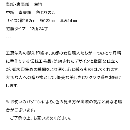
表紙・裏表紙 生地
中紙 奉書紙 色とりのこ
サイズ：縦182㎜ 横122㎜ 厚み14㎜
蛇腹タイプ 12山24丁
---
工房沙彩の御朱印帳は、京都の女性職人たちが一つひとつ丹精
に手作りする伝統工芸品。洗練されたデザインと緻密な仕立て
が、御朱印集めの瞬間をより深く、心に残るものにしてくれます。
大切な人への贈り物として、優美な美しさとワクワク感をお届け
します。
※お使いのパソコンにより、色の見え方が実際の商品と異なる場
合がございます。
ご了承の上、お買い求めください。