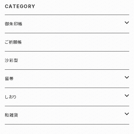
CATEGORY
御朱印帳
檜
ご祈願帳
伏見稲荷
沙彩型
友禅
留帯
明智光秀
ちりめん
しおり
和装
水引
ちりめん
和雑貨
見開き御朱印帳
ねこ
水引
御朱印帳袋