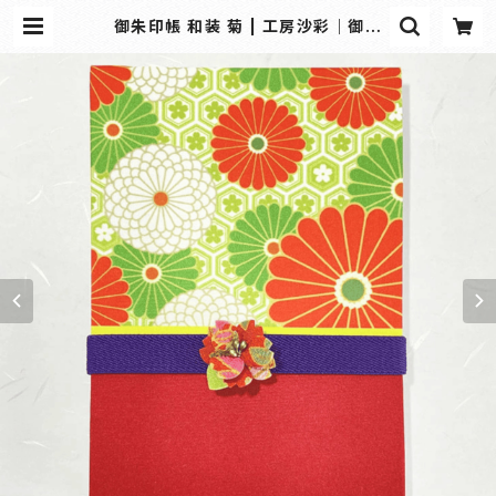
御朱印帳 和装 菊 | 工房沙彩｜御朱
印帳・和雑貨の専門オンラインショッ
プ