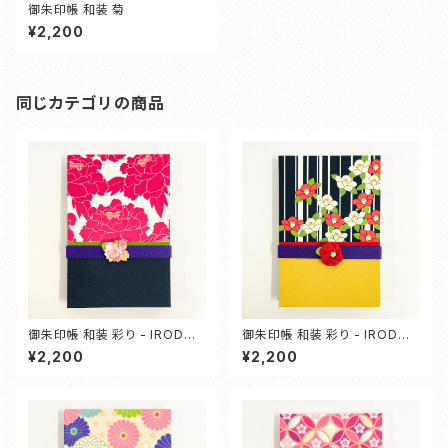
御朱印帳 和装 菊
¥2,200
同じカテゴリの商品
御朱印帳 和装 彩り - IRODOR
御朱印帳 和装 彩り - IRODOR
I - 【牡丹】
I - 【椿】
¥2,200
¥2,200