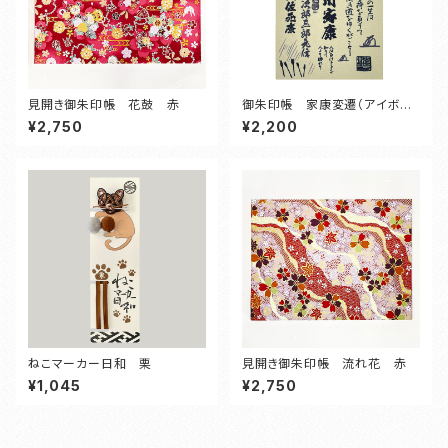
見開き御朱印帳 花鼓 赤
御朱印帳 家康変遷（アイボリ
ー）
¥2,750
¥2,200
ねこマーカー日和 栗
見開き御朱印帳 流れ花 赤
¥1,045
¥2,750