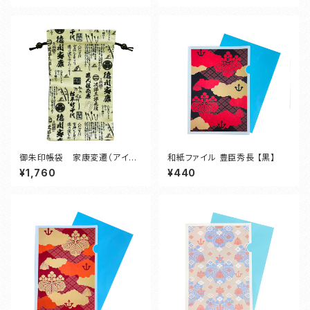
御朱印帳袋 家康変遷（アイボ
和紙ファイル 豊臣秀長 【黒】
リー）
¥1,760
¥440