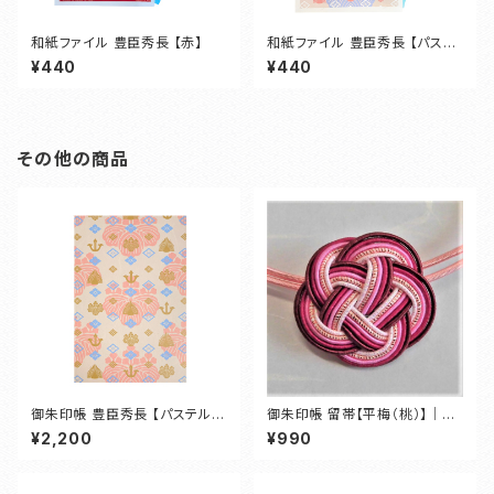
和紙ファイル 豊臣秀長 【赤】
和紙ファイル 豊臣秀長 【パステ
ルブルー】
¥440
¥440
その他の商品
御朱印帳 豊臣秀長 【パステルピ
御朱印帳 留帯【平梅（桃）】｜水
ンク】
引 バンド
¥2,200
¥990