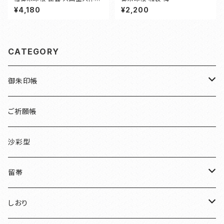
（いずも おおくにぬしおおかみ）
¥4,180
¥2,200
CATEGORY
御朱印帳
檜
ご祈願帳
伏見稲荷
沙彩型
友禅
留帯
明智光秀
ちりめん
しおり