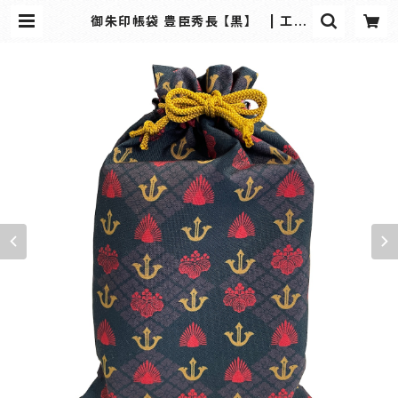
御朱印帳袋 豊臣秀長 【黒】 | 工房
沙彩｜御朱印帳・和雑貨の専門オンラ
インショップ