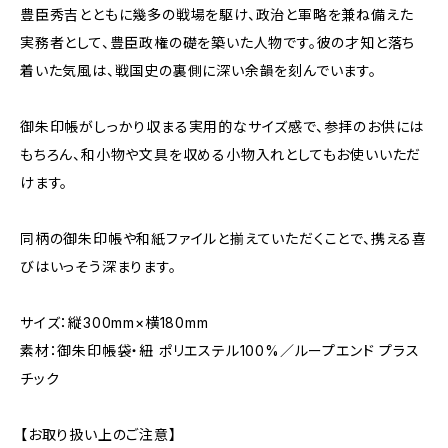
豊臣秀吉とともに幾多の戦場を駆け、政治と軍略を兼ね備えた
実務者として、豊臣政権の礎を築いた人物です。彼の才知と落ち
着いた気風は、戦国史の裏側に深い余韻を刻んでいます。
御朱印帳がしっかり収まる実用的なサイズ感で、参拝のお供には
もちろん、和小物や文具を収める小物入れとしてもお使いいただ
けます。
同柄の御朱印帳や和紙ファイルと揃えていただくことで、携える喜
びはいっそう深まります。
サイズ：縦300mm×横180mm
素材：御朱印帳袋・紐 ポリエステル100%／ループエンド プラス
チック
【お取り扱い上のご注意】