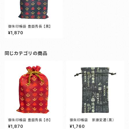
御朱印帳袋 豊臣秀長 【黒】
¥1,870
同じカテゴリの商品
御朱印帳袋 豊臣秀長 【赤】
御朱印帳袋 家康変遷（黒）
¥1,870
¥1,760