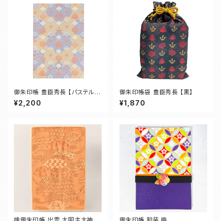
御朱印帳 豊臣秀長 【パステルブ
御朱印帳袋 豊臣秀長 【黒】
ルー】
¥2,200
¥1,870
檜御朱印帳 出雲 大国主大神
御朱印帳 和装 梅