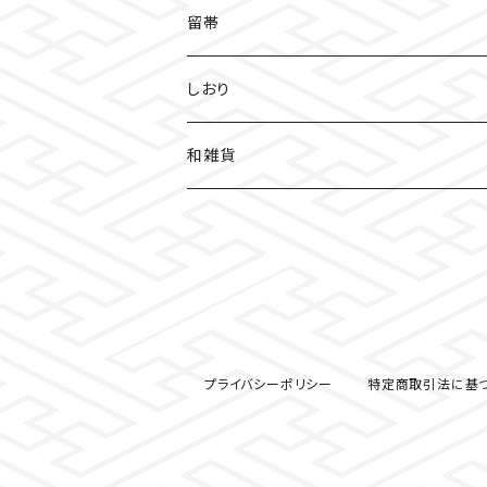
友禅
留帯
明智光秀
ちりめん
しおり
和装
水引
ちりめん
和雑貨
見開き御朱印帳
ねこ
水引
御朱印帳袋
小豆朱印帳
檜
ねこマーカー日和
コースター
北条義時
プレート
プライバシーポリシー
特定商取引法に基
徳川家康
和紙香
漢の御朱印帳
和綴じノート