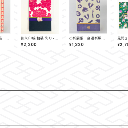
帳 鳥
御朱印帳 和装 彩り - I
ご祈願帳 金運祈願
見開
RODORI - 【牡丹】
（宝尽し）
鼓 
¥2,200
¥1,320
¥2,7