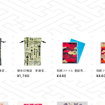
康変遷
御朱印帳袋 家康変遷
和紙ファイル 豊臣秀長
和紙フ
（アイボリー）
【黒】
【赤】
¥1,760
¥440
¥44