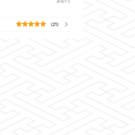
通報する
(21)