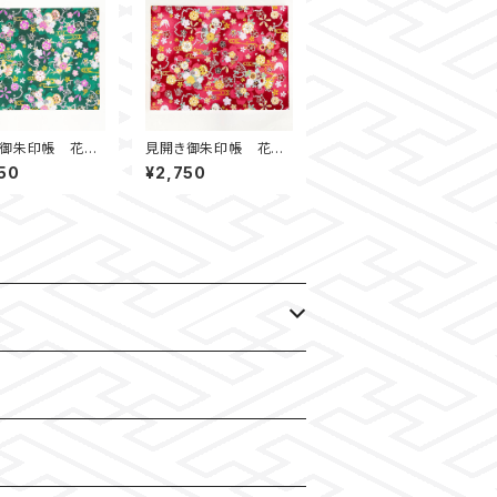
き御朱印帳 花
見開き御朱印帳 花
緑
鼓 赤
50
¥2,750