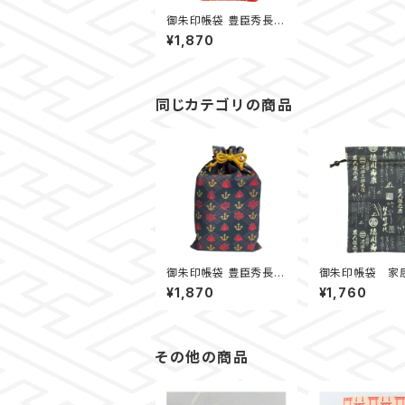
御朱印帳袋 豊臣秀長
【赤】
¥1,870
同じカテゴリの商品
御朱印帳袋 豊臣秀長
御朱印帳袋 家
【黒】
（黒）
¥1,870
¥1,760
その他の商品