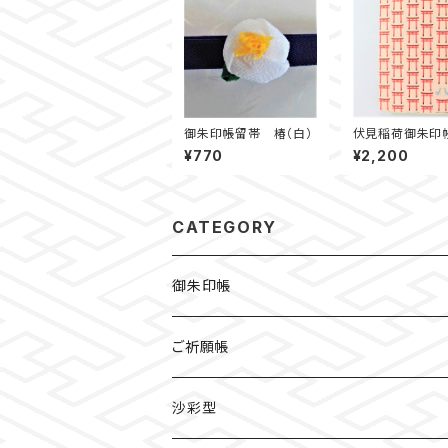
御朱印帳留帯 椿（白）
伏見稲荷御朱印
居
¥770
¥2,200
CATEGORY
御朱印帳
檜
ご祈願帳
伏見稲荷
沙彩型