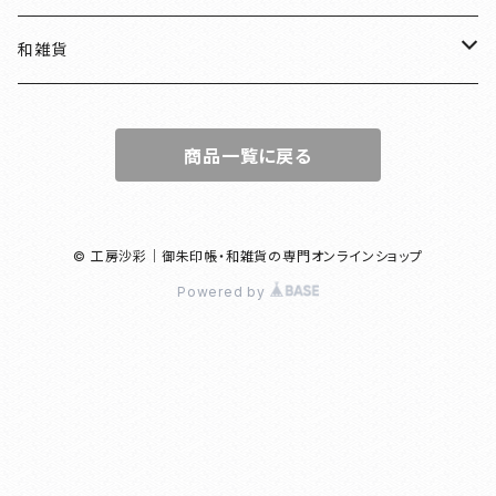
和装
水引
ちりめん
和雑貨
見開き御朱印帳
ねこ
水引
御朱印帳袋
商品一覧に戻る
小豆朱印帳
檜
ねこマーカー日和
コースター
北条義時
プレート
© 工房沙彩｜御朱印帳・和雑貨の専門オンラインショップ
Powered by
徳川家康
和紙香
漢の御朱印帳
和綴じノート
母の日ギフト
団扇