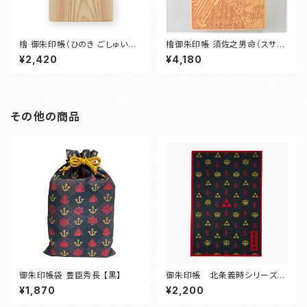
檜 御朱印帳（ひのき ごしゅいん
檜御朱印帳 須佐之男命（スサノ
ちょう）
オノミコト）
¥2,420
¥4,180
その他の商品
御朱印帳袋 豊臣秀長 【黒】
御朱印帳 北条義時シリーズ
（赤）
¥1,870
¥2,200