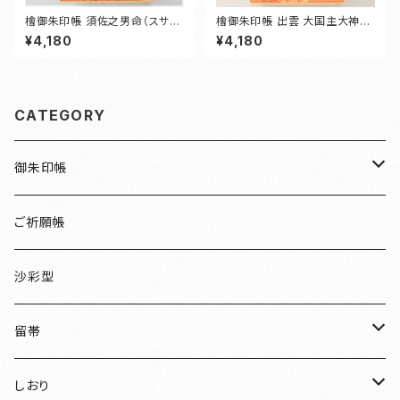
檜御朱印帳 須佐之男命（スサノ
檜御朱印帳 出雲 大国主大神
オノミコト）
（いずも おおくにぬしおおかみ）
¥4,180
¥4,180
CATEGORY
御朱印帳
檜
ご祈願帳
伏見稲荷
沙彩型
友禅
留帯
明智光秀
ちりめん
しおり