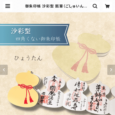
御朱印帳 沙彩型 瓢箪（ごしゅいんちょ
う さあやがた ひょうたん） | 工房沙彩
｜御朱印帳・和雑貨の専門オンライン
ショップ