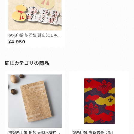
御朱印帳 沙彩型 瓢箪（ごしゅい
んちょう さあやがた ひょうたん）
¥4,950
同じカテゴリの商品
檜御朱印帳 伊勢 天照大御神
御朱印帳 豊臣秀長 【黒】